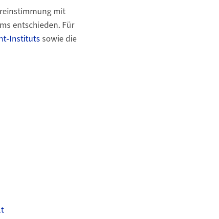
bereinstimmung mit
ums entschieden. Für
t-Instituts
sowie die
t