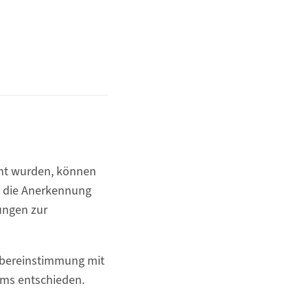
cht wurden, können
d die Anerkennung
ungen zur
 Übereinstimmung mit
ums entschieden.