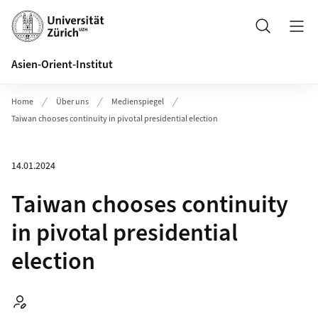
Header
Suche
Asien-Orient-Institut
Home
Über uns
Medienspiegel
Taiwan chooses continuity in pivotal presidential election
14.01.2024
Taiwan chooses continuity
in pivotal presidential
election
Autor: