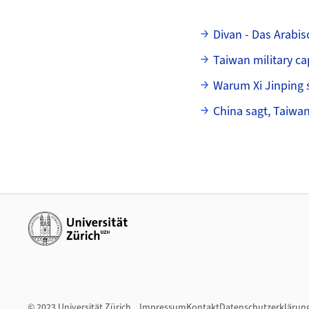
Unterseiten
Divan - Das Arabis
Taiwan military ca
Warum Xi Jinping 
China sagt, Taiwan
Weiterführende Links
© 2023 Universität Zürich
Impressum
Kontakt
Datenschutzerklärun