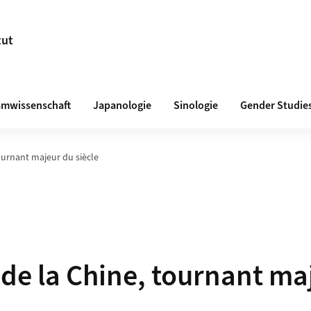
tut
amwissenschaft
Japanologie
Sinologie
Gender Studie
tournant majeur du siècle
l de la Chine, tournant ma