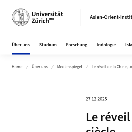
Header
Asien-Orient-Insti
Hauptnavigation
Über uns
Studium
Forschung
Indologie
Isl
Home
Über uns
Medienspiegel
Le réveil de la Chine, 
27.12.2025
Le révei