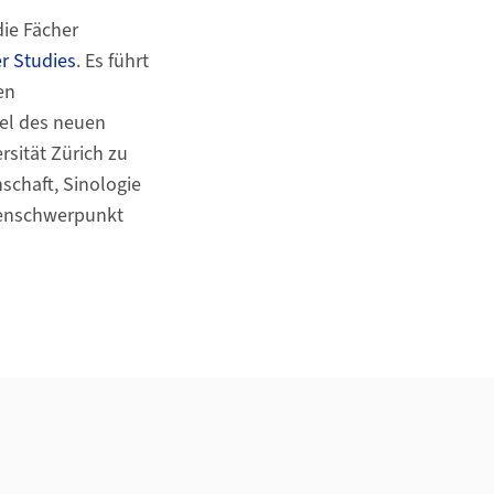
die Fächer
r Studies
. Es führt
en
iel des neuen
rsität Zürich zu
schaft, Sinologie
sienschwerpunkt