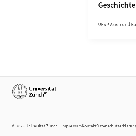
Unterseite
Geschichte 
UFSP Asien und E
Weiterführende Links
© 2023 Universität Zürich
Impressum
Kontakt
Datenschutzerklärun