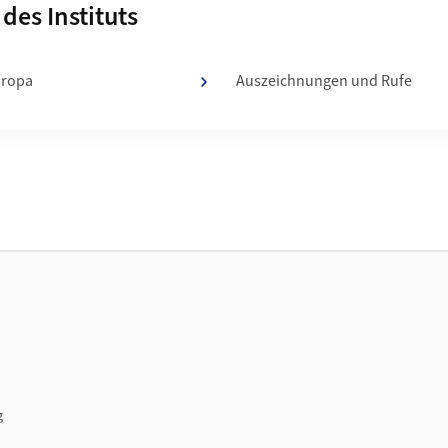
n von
des Instituts
uropa
Auszeichnungen und Rufe
g