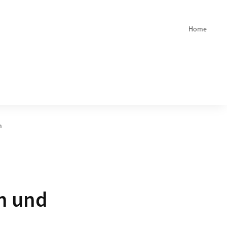
Home
Quicklink
m
n und