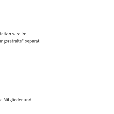
tation wird im
gs­retraite“ separat
rte Mitglieder und