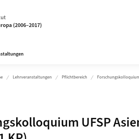
tut
uropa (2006–2017)
staltungen
ae
Lehrveranstaltungen
Pflichtbereich
Forschungskolloquiu
ngskolloquium UFSP Asie
1 KP)