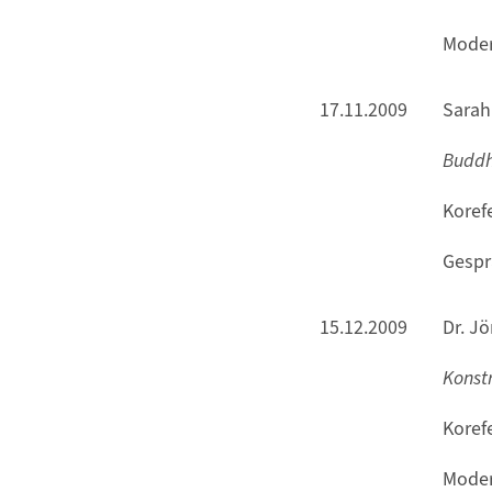
Moder
17.11.2009
Sarah 
Buddh
Koref
Gespr
15.12.2009
Dr. J
Konstr
Korefe
Moder