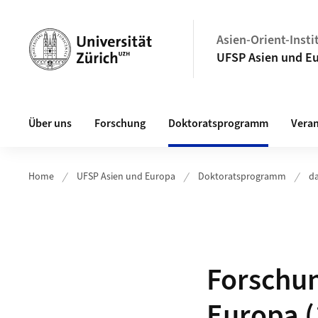
Header
Asien-Orient-Insti
UFSP Asien und E
Hauptnavigation
Über uns
Forschung
Doktoratsprogramm
Veran
Home
UFSP Asien und Europa
Doktoratsprogramm
d
Forschu
Europa (